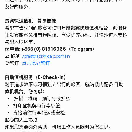
友好的服务。
贵宾快速值机 – 尊享便捷
希望节省时间的旅客可使用
H排贵宾快速值机柜台
。此服务
让贵宾旅客免排普通队伍，享受优先办理，并快速进入安检
与出入境环节。
☎️
电话: +855 (0) 81916966（Telegram）
📧 邮箱
vipfasttrack@caic.com.kh
📪预订
点击此处预订
自助值机服务（E-Check-In）
对于追求效率或习惯独立出行的旅客，航站楼内配备
自助
值机机台
。您可以：
扫描二维码、预订号或护照
打印登机牌与行李标签
直接前往行李托运或安检
贴心的人工协助
如果您需要额外帮助，机场工作人员随时为您提供：