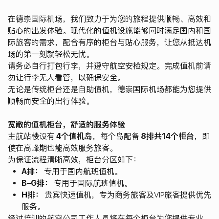
在德崇国际机场，我们致力于为您的旅程提供顺畅、高效和
贴心的出发体验。现代化的值机设施能够同时满足国内和国
际旅客的需求，配合有序的柜台与贴心服务，让您从抵达机
场的第一刻就轻松无忧。
请务必自行打包行李，并遵守航空安检规定。完成值机前请
勿让行李无人看管，以确保安全。
无论是传统柜台还是自助值机，德崇国际机场都能为您提供
顺畅而安全的出行体验。
宽敞的值机柜台，舒适的服务体验
主航站楼设有
4个值机岛
，每个岛配备
8排共14个柜台
，即
使在高峰期也能高效服务旅客。
为保证流程清晰高效，柜台分区如下：
A排：
专用于国内航班值机。
B–G排：
专用于国际航班值机。
H排：
贵宾快速值机，专为商务旅客及VIP旅客提供优先
服务。
经过培训的航空公司工作人员将在每个柜台为您提供专业、