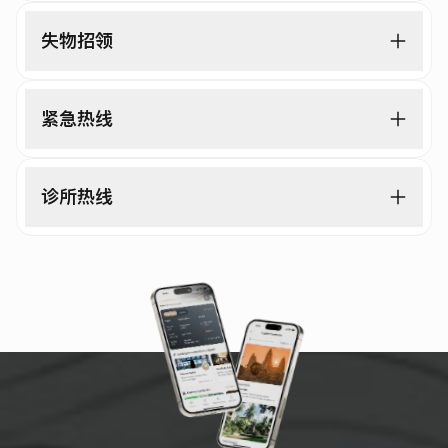
失物招领
紧急热线
诊所热线